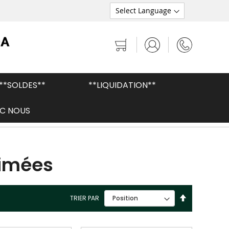
Mon panier
**SOLDES**
**LIQUIDATION**
C NOUS
Peaux brésiliennes de qualité supérieure
rimées
PAR
TRIER PAR
ORDRE
DÉCROISSANT