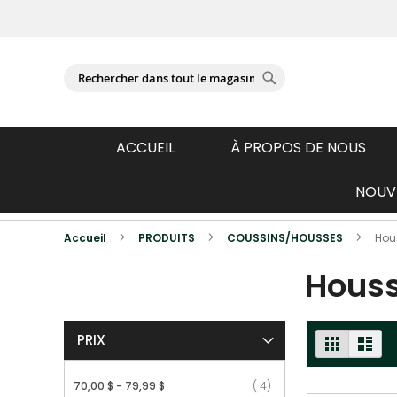
Se connecter
Chercher
Chercher
ACCUEIL
À PROPOS DE NOUS
NOUVE
Produits photographiés individuellemen
Accueil
PRODUITS
COUSSINS/HOUSSES
Hou
Houss
AFFICHE
PRIX
GRILLE
LISTE
EN
article
70,00 $
-
79,99 $
4