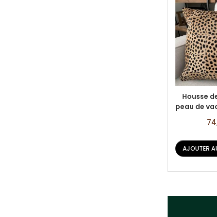
Housse de
peau de va
guépard - T
Prix
74
19 po
spé
AJOUTER A