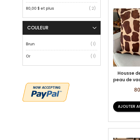
article
80,00 $
et plus
2
COULEUR
article
Brun
1
article
Or
1
Housse de
peau de va
gir
Prix
80
Surdime
spé
Taille: 28,
A-
AJOUTER A