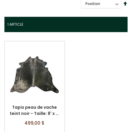
PA
TRIER PAR
OR
DÉ
1
ARTICLE
Tapis peau de vache
teint noir - Taille: 8' x 8'
A-2549
499,00 $