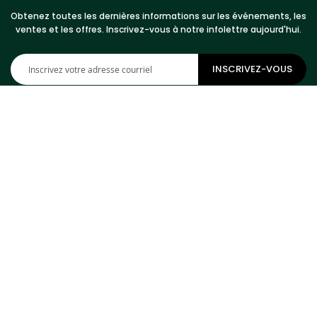
Obtenez toutes les dernières informations sur les événements, les
ventes et les offres. Inscrivez-vous à notre infolettre aujourd'hui.
Inscription
INSCRIVEZ-VOUS
à
notre
newsletter
:
COMMUNIQUEZ AVEC NOUS
Adresse
Cowhides Canada Inc
9 Boulevard Montcalm N
Bureau 406
Candiac, QC J5R 3L5
Canada
TELEPHONE
1-800-304-4615