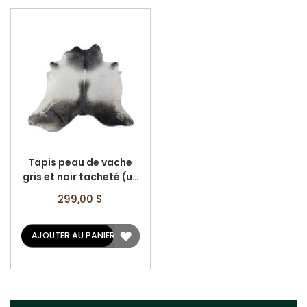
Tapis peau de vache
gris et noir tacheté (un
patch au centre) -
299,00 $
Taille: 8' x 6,5' A-2430
AJOUTER
AJOUTER AU PANIER
À
LA
LISTE