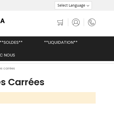
Mon panier
**SOLDES**
**LIQUIDATION**
C NOUS
Peaux brésiliennes de qualité supérieure
es carrées
s Carrées