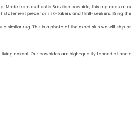
ug! Made from authentic Brazilian cowhide, this rug adds a t
ect statement piece for risk-takers and thrill-seekers. Bring t
a similar rug. This is a photo of the exact skin we will ship
 living animal. Our cowhides are high-quality tanned at one o
e due to leather’s natural finish and should be regarded as a q
he meat industry which means the animal was not killed in orde
Inscription
INSCRIVEZ-VOUS
à
notre
newsletter
:
CHERCHES POPULAIRES
MON 