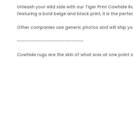
Unleash your wild side with our Tiger Print Cowhide R
featuring a bold beige and black print, it is the perf
Other companies use generic photos and will ship you 
----------------------------
Cowhide rugs are the skin of what was at one point a
hand. Irregularities in color and surface structure ar
characteristic. All our cowhides are by-products of t
SOYEZ LES PREMIERS À SAVOIR
Obtenez toutes les dernières informations sur les
événements, les ventes et les offres. Inscrivez-vous à
notre infolettre aujourd'hui.
COMMUNIQUEZ AVEC NOUS
RE