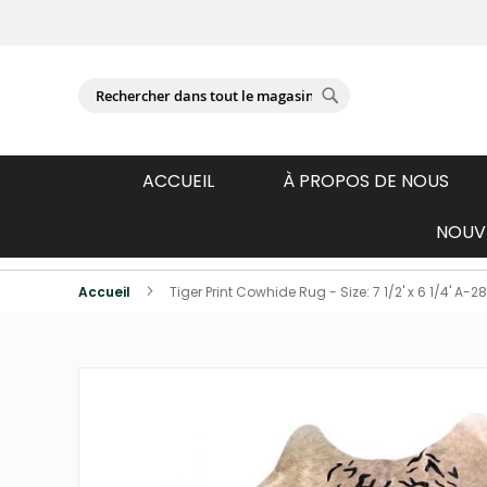
Se connecter
Chercher
Chercher
ACCUEIL
À PROPOS DE NOUS
NOUVE
Produits photographiés individuellemen
Accueil
Tiger Print Cowhide Rug - Size: 7 1/2' x 6 1/4' A-2
Passer
à
la
fin
de
la