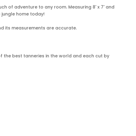
ouch of adventure to any room. Measuring 8' x 7' and
he jungle home today!
 and its measurements are accurate.
f the best tanneries in the world and each cut by
uality feature while also underlining its natural
r to obtain its hide.
COMPTE