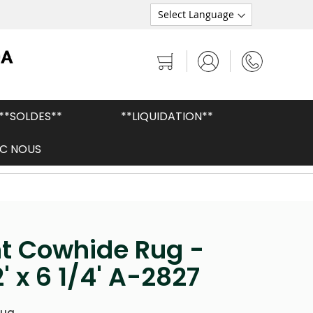
Mon panier
**SOLDES**
**LIQUIDATION**
C NOUS
Peaux brésiliennes de qualité supérieure
int Cowhide Rug -
2' x 6 1/4' A-2827
Rug