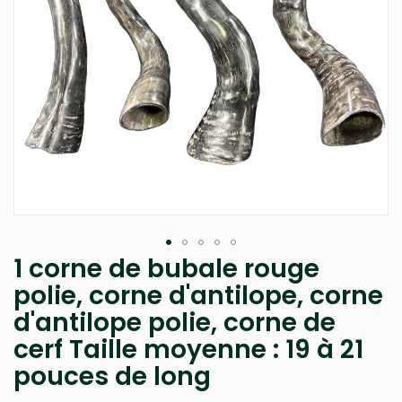
1 corne de bubale rouge
Passer
au
polie, corne d'antilope, corne
début
d'antilope polie, corne de
de
la
cerf Taille moyenne : 19 à 21
Galerie
d’images
pouces de long