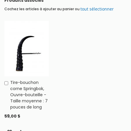
Produits associés
tout sélectionner
Cochez les articles à ajouter au panier ou
Tire-bouchon
Ajouter
corne Springbok,
au
Ouvre-bouteille -
panier
Taille moyenne : 7
pouces de long
59,00 $