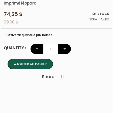
imprimé léopard
74,25 $
Prix
EN STOCK
spécial
SKU
A-2111
99,00 $
M’avertir quand le prix baisse
QUANTITY :
-
+
AJOUTER AU PANIER
Share