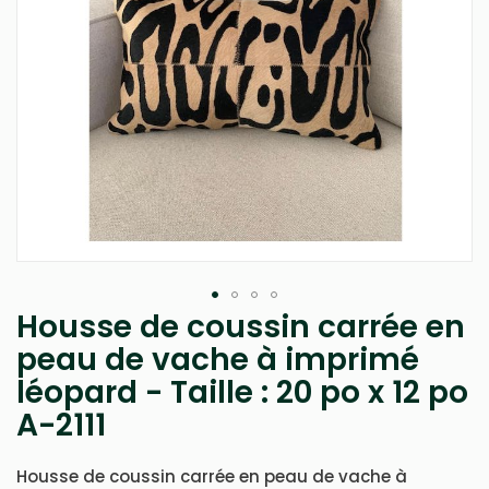
Housse de coussin carrée en
Passer
au
peau de vache à imprimé
début
léopard - Taille : 20 po x 12 po
de
la
A-2111
Galerie
d’images
Housse de coussin carrée en peau de vache à