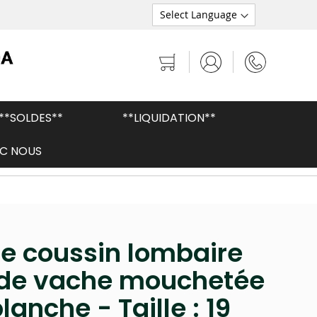
Mon panier
**SOLDES**
**LIQUIDATION**
C NOUS
Peaux brésiliennes de qualité supérieure
e coussin lombaire
 de vache mouchetée
lanche - Taille : 19