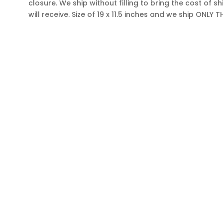
closure. We ship without filling to bring the cost of sh
will receive. Size of 19 x 11.5 inches and we ship ONLY
SOYEZ LES PREMIERS À SAVOIR
Obtenez toutes les dernières informations sur les
événements, les ventes et les offres. Inscrivez-vous à
notre infolettre aujourd'hui.
COMMUNIQUEZ AVEC NOUS
RE
Adresse
Accu
Cowhides Canada Inc
Tapi
9 Boulevard Montcalm N
Bureau 406
Peau
Candiac, QC J5R 3L5