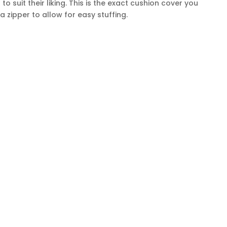
to suit their liking. This is the exact cushion cover you
 a zipper to allow for easy stuffing.
COMPTE
s de nous
Commandes et retours
iquez avec nous
Informations sur les envois
mpte