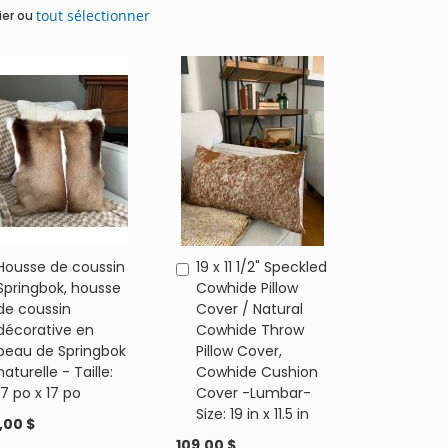
tout sélectionner
ier ou
Housse de coussin
19 x 11 1/2" Speckled
Ajouter
Ajouter
Springbok, housse
Cowhide Pillow
au
au
de coussin
Cover / Natural
panier
panier
décorative en
Cowhide Throw
peau de Springbok
Pillow Cover,
naturelle - Taille:
Cowhide Cushion
17 po x 17 po
Cover -Lumbar-
Size: 19 in x 11.5 in
,00 $
109,00 $