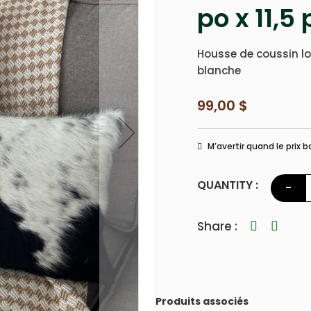
po x 11,5 
Housse de coussin l
blanche
99,00 $
M’avertir quand le prix b
QUANTITY :
-
Share
Produits associés