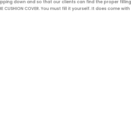
ipping down and so that our clients can find the proper filling 
 THE CUSHION COVER. You must fill it yourself. It does come with
Inscription
INSCRIVEZ-VOUS
à
notre
newsletter
:
CHERCHES POPULAIRES
MON 
eil
Coussins/housses
À propo
s peau de vache
Meubles
Commun
x de veau
Bois et crânes
Mon co