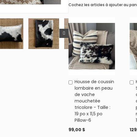
Cochez les articles à ajouter au pan
Housse de coussin
Ajouter
lombaire en peau
au
de vache
panier
mouchetée
tricolore - Taille :
19 po x 11,5 po
Pillow-6
99,00 $
129