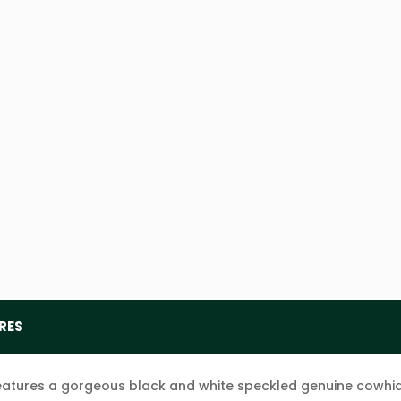
RES
 features a gorgeous black and white speckled genuine cowhid