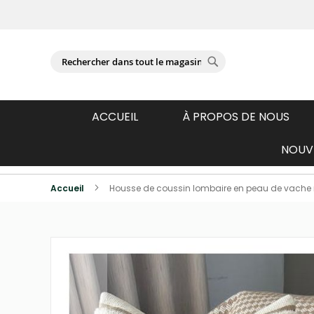
Se connecter
Chercher
Chercher
ACCUEIL
À PROPOS DE NOUS
NOUVE
Produits photographiés individuellemen
Accueil
Housse de coussin lombaire en peau de vache mouc
Passer
à
la
fin
de
la