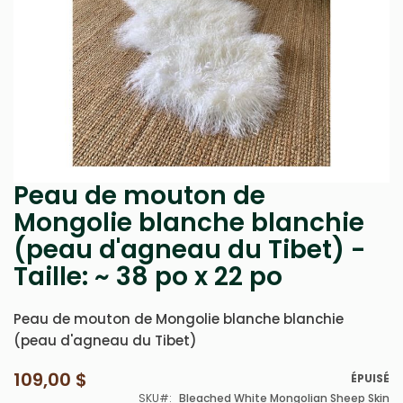
Peau de mouton de
Passer
au
Mongolie blanche blanchie
début
(peau d'agneau du Tibet) -
de
la
Taille: ~ 38 po x 22 po
Galerie
d’images
Peau de mouton de Mongolie blanche blanchie
(peau d'agneau du Tibet)
109,00 $
ÉPUISÉ
SKU
Bleached White Mongolian Sheep Skin