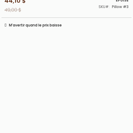
44,10 $
Prix
ÉPUISÉ
spécial
SKU
Pillow #3
49,00 $
M’avertir quand le prix baisse