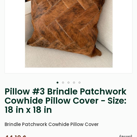
Pillow #3 Brindle Patchwork
Passer
au
Cowhide Pillow Cover - Size:
début
18 in x 18 in
de
la
Galerie
Brindle Patchwork Cowhide Pillow Cover
d’images