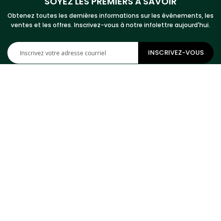
SOYEZ LES PREMIERS À SAVOIR
Obtenez toutes les dernières informations sur les événements, les
ventes et les offres. Inscrivez-vous à notre infolettre aujourd'hui.
Inscription
INSCRIVEZ-VOUS
à
notre
newsletter
:
COMMUNIQUEZ AVEC NOUS
Adresse
Cowhides Canada Inc
9 Boulevard Montcalm N
Bureau 406
Candiac, QC J5R 3L5
Canada
TELEPHONE
1-800-304-4615