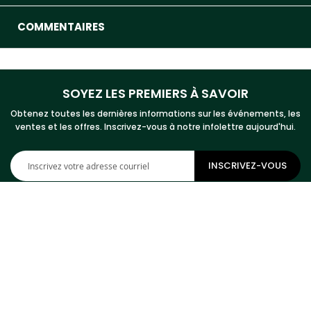
COMMENTAIRES
SOYEZ LES PREMIERS À SAVOIR
Obtenez toutes les dernières informations sur les événements, les
ventes et les offres. Inscrivez-vous à notre infolettre aujourd'hui.
Inscription
INSCRIVEZ-VOUS
à
notre
newsletter
:
COMMUNIQUEZ AVEC NOUS
Adresse
Cowhides Canada Inc