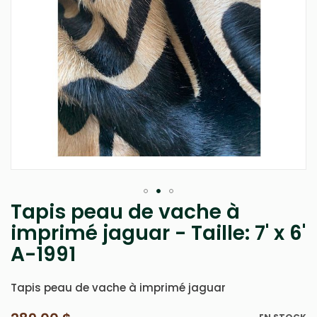
Tapis peau de vache à
Passer
au
imprimé jaguar - Taille: 7' x 6'
début
A-1991
de
la
Galerie
Tapis peau de vache à imprimé jaguar
d’images